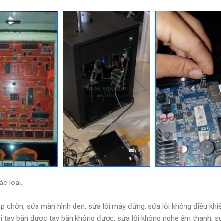
c loại.
hập chờn, sửa màn hình đen, sửa lỗi máy đứng, sửa lỗi không điều khi
i tay bắn được tay bắn không được, sửa lỗi không nghe âm thanh, sửa