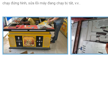
chạy đứng hình, sửa lỗi máy đang chạy bị tắt, v.v…
G
Sửa chữa máy bắn cá, mua bán máy bắn cá tại An Giang, Châu Đốc,
Ninh, Bến Tre, Mỏ Cày Bắc, Mỏ Cày Nam, Bình Đại, Ba Tri, Bình Đị
Bằng, Đà Nẵng, Đắk Lắk, Đắk Nông, Điện Biên, Đồng Nai, Đồng Tháp,
Long Mỹ, Vị Thanh, Hòa Bình, Hưng Yên, Khánh Hòa, Kiên Giang, R