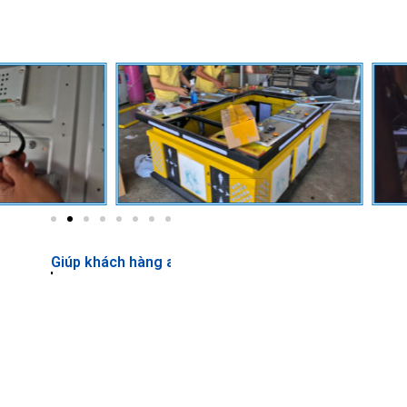
iúp khách hàng an tâm kinh doanh!
 Long Xuyên , Bà rịa – Vũng tàu, Bắc Giang, Bắc Kạn, Bạc Liêu, Phư
nh, Bình Dương, Bình Phước, Bình Thuận, Cà Mau, Sông Sốc, Cái Nướ
 Gia Lai, Hà Giang, Hà Nam, Hà Nội, Hà Tĩnh, Hải Dương, Hải Phòng, 
ạch Giá, Phú Quốc, Vĩnh Thuận, Kon Tum, Lai Châu, Lâm Đồng, Bảo Lộ