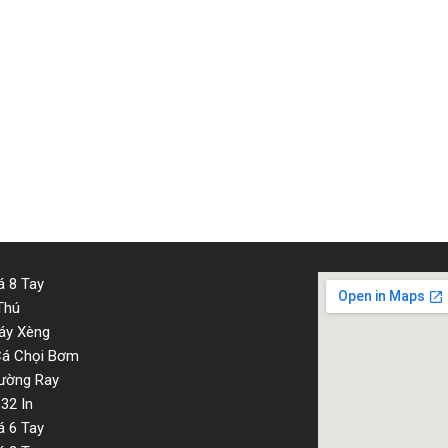
 Phú Yên, Quảng Bình, Quảng Nam, Quảng Ngãi, Quảng Ninh, Quảng Trị
uế, Tiền Giang, Mỹ Thơ, Cai Lậy, Cái Bè, Chợ Gạo, Gò Công, Thành ph
Minh, Vĩnh Phúc, Yên Bái, v.v…
g trình máy bắn cá, các loại máy game, máy xèng, máy bar bass, đ
ay long ho, sua may xeng, sua may bass, sua may dua ngua, sua may
ua gia re
 8 Tay
Thú
áy Xèng
Cá Chọi Bơm
ường Ray
32 In
 6 Tay