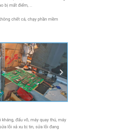
ào bị mất điểm, …
n không chết cá, chạy phần mềm
 kháng, đấu võ, máy quay thú, máy
ửa lỗi xả xu bị tin, sửa lỗi đang