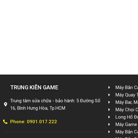
An, Bến Lức, Nam Định, Nghệ An, Ninh Bình, Ninh Thuận, Phú Thọ,
Sơn La, Tây Ninh, Thái Bình, Thái Nguyên, Thanh Hóa, Thừa Thiên H
Càng Long, Trà Cú, Tuyên Quang, Vĩnh Long, Long Hồ, Trà Ôn, Bình 
Sửa chữa máy bắn cá, máy quay thú, máy long hổ, mạch tay, chươn
ban ca tan noi, sua may ban ca tai nha, sua may quay thu, sua m
thi, sua may ban ca gia re, sua may ban ca giao ngay, sua lay lien, s
TRUNG KIÊN GAME
Máy Bắn Cá
Máy Quay 
Trung tâm sửa chữa - bảo hành: 5 Đường Số
Máy Bar, M
16, Bình Hưng Hòa, Tp.HCM
Máy Chọi 
Long Hổ Đ
Phone: 0901.017.222
Máy Game 
Máy Bắn Cá