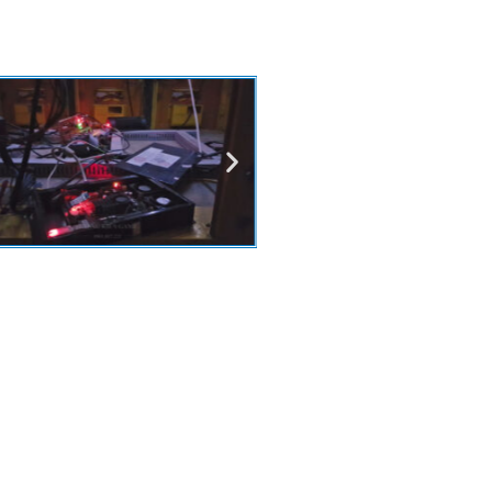
ớc Long, Hòa Bình, Hồng Dân, Bắc
c, Đầm Dơi, Năm Căn, Cần Thơ, Cao
Hậu Giang, Vị Thủy, Phụng Hiệp,
c, Lạng Sơn, Lào Cai, Long An, Tân