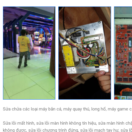
Sửa chửa các loại máy bắn cá, máy quay thú, long hổ, máy game cá
Sửa lỗi mất hình, sửa lỗi màn hình không tín hiệu, sửa màn hình c
không được, sửa lỗi chương trình đứng, sửa lỗi mạch tay hư, sửa lỗ