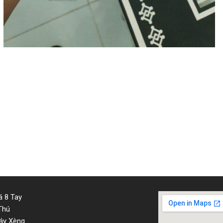
 8 Tay
Thú
áy Xèng