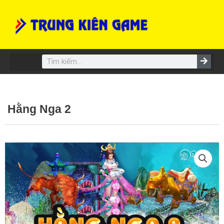
Skip
to
content
Search
Hằng Nga 2