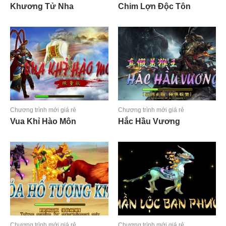
Khương Tử Nha
Chim Lợn Độc Tôn
Đọc tiếp
Đọc tiếp
Chương trình mới giá rẻ
Chương trình mới giá rẻ
Vua Khỉ Hào Môn
Hắc Hầu Vương
Đọc tiếp
Đọc tiếp
Chương trình mới giá rẻ
Chương trình mới giá rẻ