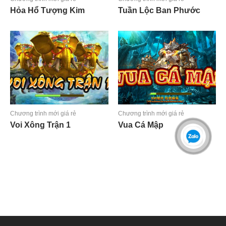
Hỏa Hổ Tượng Kim
Tuần Lộc Ban Phước
Đọc tiếp
Đọc tiếp
Chương trình mới giá rẻ
Chương trình mới giá rẻ
Voi Xông Trận 1
Vua Cá Mập
Đọc tiếp
Đọc tiếp