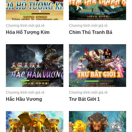
Chương trình mới giá rẻ
Chương trình mới giá rẻ
Hỏa Hổ Tượng Kim
Chim Thú Tranh Bá
Đọc tiếp
Đọc tiếp
Chương trình mới giá rẻ
Chương trình mới giá rẻ
Hắc Hầu Vương
Trư Bát Giới 1
Đọc tiếp
Đọc tiếp