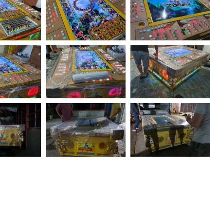
á rẻ, máy dat thu 8 nguoi, may dat thu thanh ly, may dat thu
, máy bắn cá cũ, giá màn hình máy bắn cá, máy bắn cá mini,
 máy bắn cá 2 tay, máy bắn cá cũ giá rẻ, thanh lý gấp một
y bắn cá 2 người, máy bắn cá 8 tay, máy bắn cá 6 tay, máy
xu máy bắn cá, máy bắn cá mini, máy bắn cá có bị cấm không,