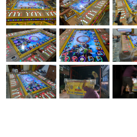
máy quay thú giá rẻ, máy đặt thú, máy cượ.c, máy quay thu gi
gia re, thanh lý máy bắn cá giá rẻ, chương trình máy bắn cá
mua máy bắn cá, bán máy bắn cá, bàn bắn cá bao nhiêu tiền,
máy bắn cá, máy bắn cá giá bao nhiêu, máy bắn cá 4 tay, má
bắn cá 10 tay, máy bắn cá 3 tay, máy bắn cá siêu thị, mua 