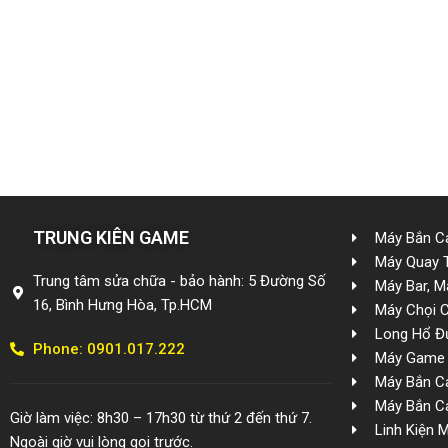
TRUNG KIÊN GAME
Máy Bắn Cá
Máy Quay 
Trung tâm sửa chữa - bảo hành: 5 Đường Số
Máy Bar, M
16, Bình Hưng Hòa, Tp.HCM
Máy Chọi 
Long Hổ Đ
Phone: 0901.017.222
Máy Game 
Máy Bắn Cá
Máy Bắn Cá
Giờ làm việc: 8h30 – 17h30 từ thứ 2 đến thứ 7.
Linh Kiện 
Ngoài giờ vui lòng gọi trước.