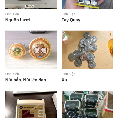
Linh Kiện
Linh Kiện
Nguồn Lưới
Tay Quay
Đọc tiếp
Đọc tiếp
Linh Kiện
Linh Kiện
Nút bắn, Nút lên đạn
Xu
Đọc tiếp
Đọc tiếp