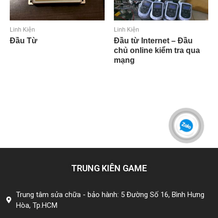
Linh Kiện
Linh Kiện
Đầu Từ
Đầu từ Internet – Đầu
chủ online kiểm tra qua
mạng
Đọc tiếp
Đọc tiếp
TRUNG KIÊN GAME
Trung tâm sửa chữa - bảo hành: 5 Đường Số 16, Bình Hưng
Hòa, Tp.HCM