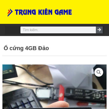
Skip
to
content
Search
Ổ cứng 4GB Đảo