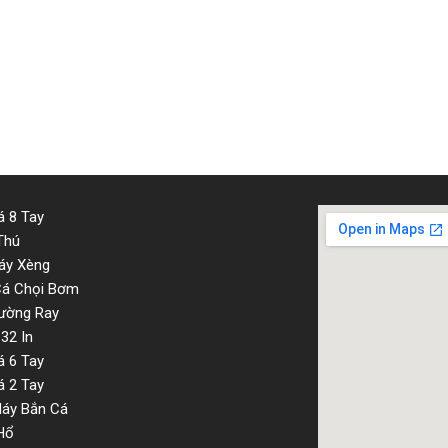
 8 Tay
Thú
áy Xèng
Cá Chọi Bơm
ường Ray
32 In
 6 Tay
 2 Tay
Máy Bắn Cá
Hổ