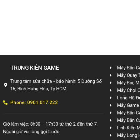
TRUNG KIÊN GAME
Máy Bắn Cá
Máy Quay 
Trung tâm sửa chữa - bảo hành: 5 Đường Số
Máy Bar, M
16, Bình Hưng Hòa, Tp.HCM
Máy Chọi 
Long Hổ Đ
Phone: 0901.017.222
Máy Game 
Máy Bắn Cá
Máy Bắn Cá
Giờ làm việc: 8h30 – 17h30 từ thứ 2 đến thứ 7.
Linh Kiện 
Ngoài giờ vui lòng gọi trước.
Máy Long 