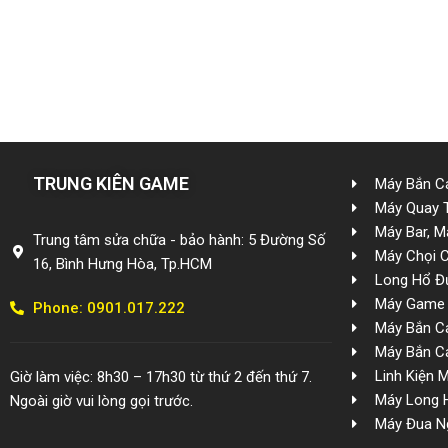
TRUNG KIÊN GAME
Máy Bắn Cá
Máy Quay 
Máy Bar, M
Trung tâm sửa chữa - bảo hành: 5 Đường Số
Máy Chọi 
16, Bình Hưng Hòa, Tp.HCM
Long Hổ Đ
Máy Game 
Phone: 0901.017.222
Máy Bắn Cá
Máy Bắn Cá
Linh Kiện 
Giờ làm việc: 8h30 – 17h30 từ thứ 2 đến thứ 7.
Máy Long 
Ngoài giờ vui lòng gọi trước.
Máy Đua N