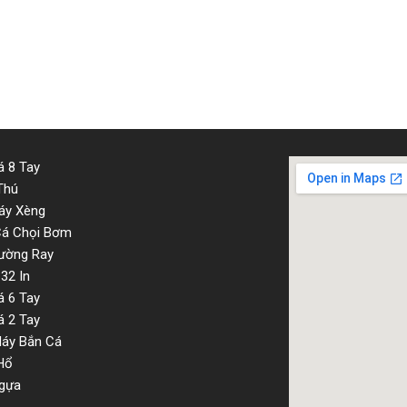
 8 Tay
Thú
áy Xèng
Cá Chọi Bơm
ường Ray
32 In
 6 Tay
 2 Tay
Máy Bắn Cá
Hổ
gựa