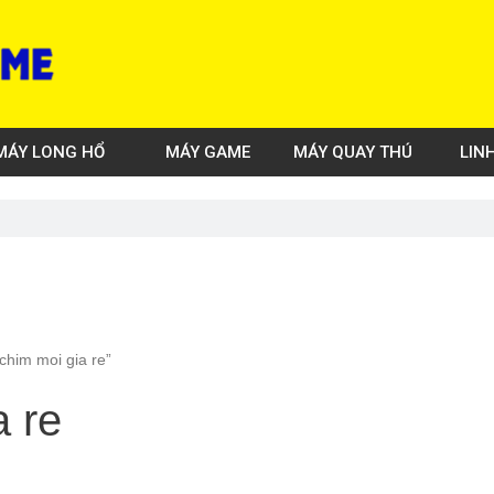
MÁY LONG HỔ
MÁY GAME
MÁY QUAY THÚ
LIN
him moi gia re”
 re