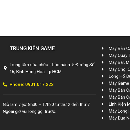
TRUNG KIÊN GAME
Máy Bắn Cá
Máy Quay 
Máy Bar, M
Trung tâm sửa chữa - bảo hành: 5 Đường Số
Máy Chọi 
16, Bình Hưng Hòa, Tp.HCM
Long Hổ Đ
Máy Game 
Phone: 0901.017.222
Máy Bắn Cá
Máy Bắn Cá
Linh Kiện 
Giờ làm việc: 8h30 – 17h30 từ thứ 2 đến thứ 7.
Máy Long 
Ngoài giờ vui lòng gọi trước.
Máy Đua N