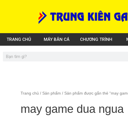
Đã
Skip
sắp
to
xếp
theo
content
mức
độ
phổ
biến
TRANG CHỦ
MÁY BẮN CÁ
CHƯƠNG TRÌNH
Search
Trang chủ
/
Sản phẩm
/ Sản phẩm được gắn thẻ “may gam
may game dua ngua