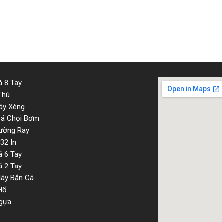
 8 Tay
Thú
áy Xèng
Cá Chọi Bơm
ường Ray
32 In
 6 Tay
 2 Tay
Máy Bắn Cá
Hổ
gựa