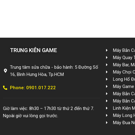
TRUNG KIÊN GAME
Máy Bắn Cá
Máy Quay 
Máy Bar, M
Trung tâm sửa chữa - bảo hành: 5 Đường Số
Máy Chọi 
16, Bình Hưng Hòa, Tp.HCM
Long Hổ Đ
Máy Game 
Phone: 0901.017.222
Máy Bắn Cá
Máy Bắn Cá
Linh Kiện 
Giờ làm việc: 8h30 – 17h30 từ thứ 2 đến thứ 7.
Máy Long 
Ngoài giờ vui lòng gọi trước.
Máy Đua N