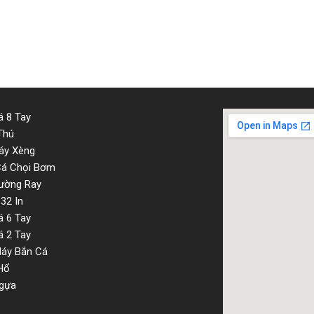
 8 Tay
Thú
áy Xèng
Cá Chọi Bơm
ường Ray
32 In
 6 Tay
 2 Tay
Máy Bắn Cá
Hổ
gựa