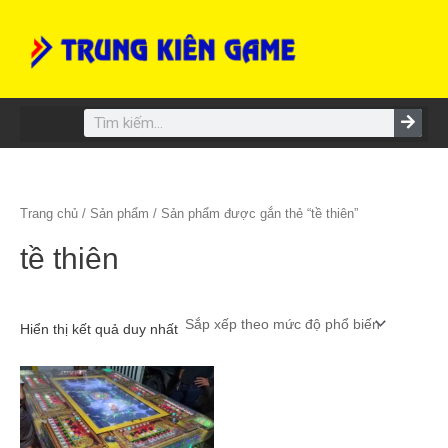
Skip
to
content
Search
Trang chủ
/
Sản phẩm
/ Sản phẩm được gắn thẻ “tề thiên”
tề thiên
Hiển thị kết quả duy nhất