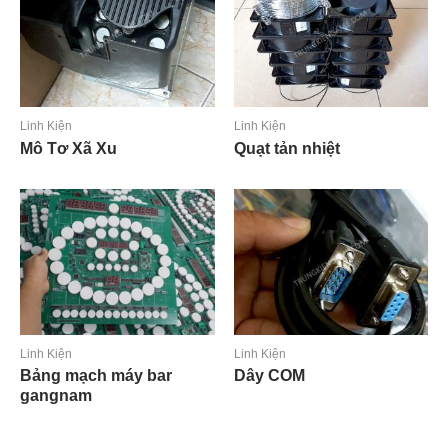
Linh Kiện
Linh Kiện
Mô Tơ Xã Xu
Quạt tản nhiệt
Đọc tiếp
Đọc tiếp
Linh Kiện
Linh Kiện
Bảng mạch máy bar
Dây COM
gangnam
Đọc tiếp
Đọc tiếp