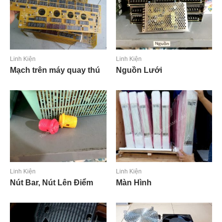
Linh Kiện
Linh Kiện
Mạch trên máy quay thú
Nguồn Lưới
Đọc tiếp
Đọc tiếp
Linh Kiện
Linh Kiện
Nút Bar, Nút Lên Điểm
Màn Hình
Đọc tiếp
Đọc tiếp