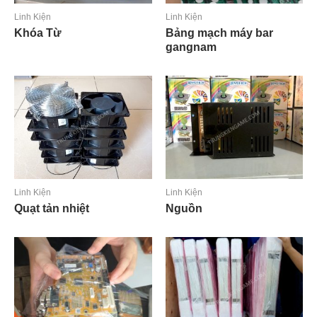
Linh Kiện
Linh Kiện
Khóa Từ
Bảng mạch máy bar
gangnam
Đọc tiếp
Đọc tiếp
Linh Kiện
Linh Kiện
Quạt tản nhiệt
Nguồn
Đọc tiếp
Đọc tiếp