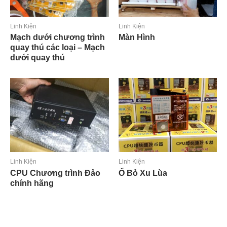
Linh Kiện
Linh Kiện
Mạch dưới chương trình
Màn Hình
quay thú các loại – Mạch
dưới quay thú
Đọc tiếp
Đọc tiếp
Linh Kiện
Linh Kiện
CPU Chương trình Đảo
Ổ Bỏ Xu Lùa
chính hãng
Đọc tiếp
Đọc tiếp