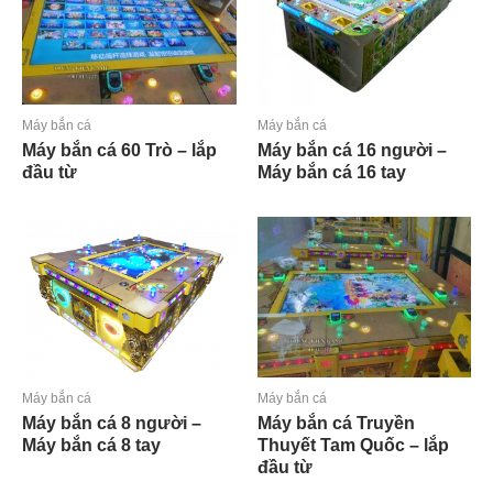
Máy bắn cá
Máy bắn cá
Máy bắn cá 60 Trò – lắp
Máy bắn cá 16 người –
đầu từ
Máy bắn cá 16 tay
Đọc tiếp
Đọc tiếp
Máy bắn cá
Máy bắn cá
Máy bắn cá 8 người –
Máy bắn cá Truyền
Máy bắn cá 8 tay
Thuyết Tam Quốc – lắp
đầu từ
Đọc tiếp