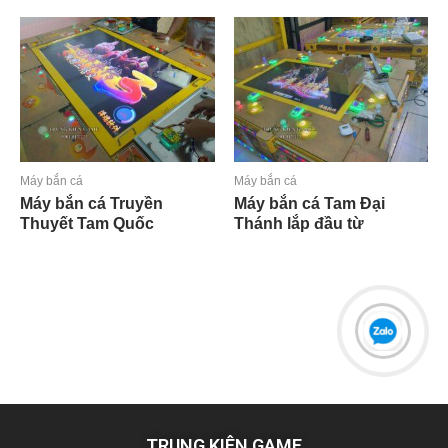
Đọc tiếp
Máy bắn cá
Máy bắn cá
Máy bắn cá Truyền
Máy bắn cá Tam Đại
Thuyết Tam Quốc
Thánh lắp đầu từ
Đọc tiếp
Đọc tiếp
TRUNG KIÊN GAME