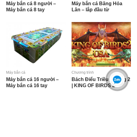
Máy bắn cá 8 người –
Máy bắn cá Băng Hỏa
Máy bắn cá 8 tay
Lân – lắp đầu từ
Đọc tiếp
Đọc tiếp
Máy bắn cá
Chương trình
Máy bắn cá 16 người –
Bách Điểu Triều Vương 2
Máy bắn cá 16 tay
| KING OF BIRDS 2
Đọc tiếp
Đọc tiếp