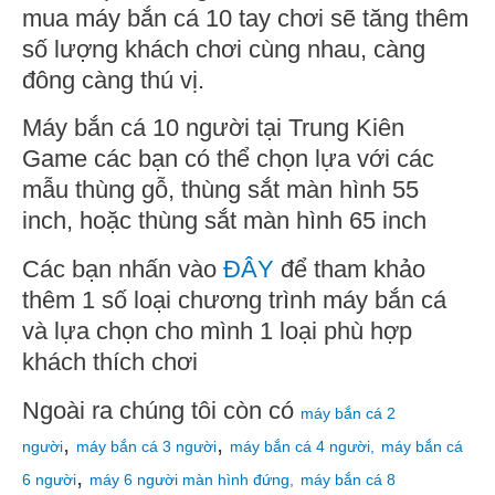
mua máy bắn cá 10 tay chơi sẽ tăng thêm
số lượng khách chơi cùng nhau, càng
đông càng thú vị.
Máy bắn cá 10 người tại Trung Kiên
Game các bạn có thể chọn lựa với các
mẫu thùng gỗ, thùng sắt màn hình 55
inch, hoặc thùng sắt màn hình 65 inch
Các bạn nhấn vào
ĐÂY
để tham khảo
thêm 1 số loại chương trình máy bắn cá
và lựa chọn cho mình 1 loại phù hợp
khách thích chơi
Ngoài ra chúng tôi còn có
máy bắn cá 2
,
,
người
máy bắn cá 3 người
máy bắn cá 4 người,
máy bắn cá
,
6 người
máy 6 người màn hình đứng,
máy bắn cá 8