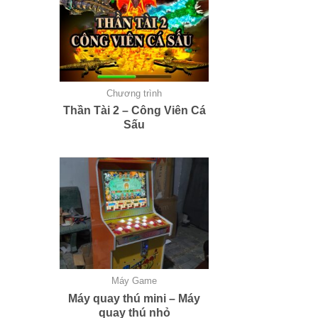
Chương trình
Thần Tài 2 – Công Viên Cá
Sấu
Máy Game
Máy quay thú mini – Máy
quay thú nhỏ