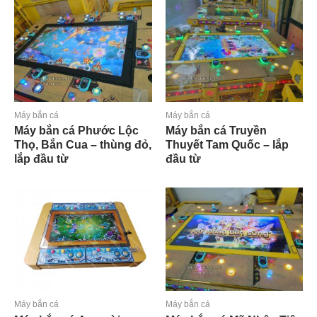
Máy bắn cá
Máy bắn cá
Máy bắn cá Phước Lộc
Máy bắn cá Truyền
Thọ, Bắn Cua – thùng đỏ,
Thuyết Tam Quốc – lắp
lắp đầu từ
đầu từ
Đọc tiếp
Đọc tiếp
Máy bắn cá
Máy bắn cá