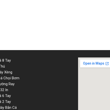
 8 Tay
Thú
áy Xèng
Cá Chọi Bơm
ường Ray
32 In
 6 Tay
 2 Tay
Máy Bắn Cá