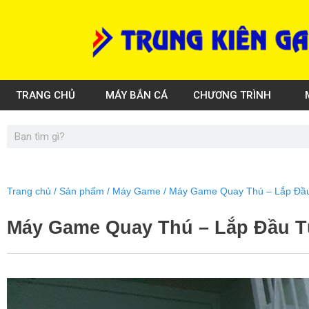
Skip
to
content
TRANG CHỦ
MÁY BẮN CÁ
CHƯƠNG TRÌNH
Search
Trang chủ
/
Sản phẩm
/
Máy Game
/ Máy Game Quay Thú – Lắp Đầ
Máy Game Quay Thú – Lắp Đầu 