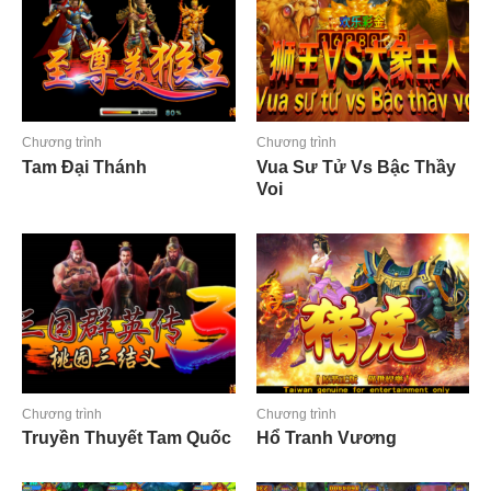
Chương trình
Chương trình
Tam Đại Thánh
Vua Sư Tử Vs Bậc Thầy
Voi
Đọc tiếp
Đọc tiếp
Chương trình
Chương trình
Truyền Thuyết Tam Quốc
Hổ Tranh Vương
Đọc tiếp
Đọc tiếp