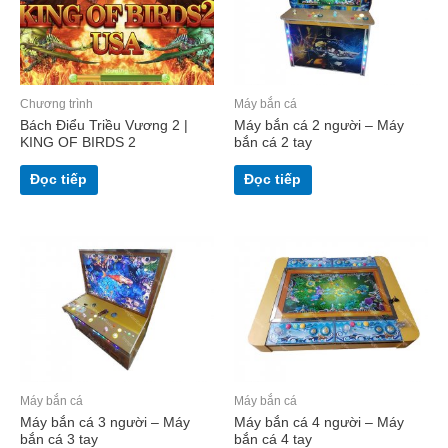
Chương trình
Máy bắn cá
Bách Điểu Triều Vương 2 |
Máy bắn cá 2 người – Máy
KING OF BIRDS 2
bắn cá 2 tay
Đọc tiếp
Đọc tiếp
Máy bắn cá
Máy bắn cá
Máy bắn cá 3 người – Máy
Máy bắn cá 4 người – Máy
bắn cá 3 tay
bắn cá 4 tay